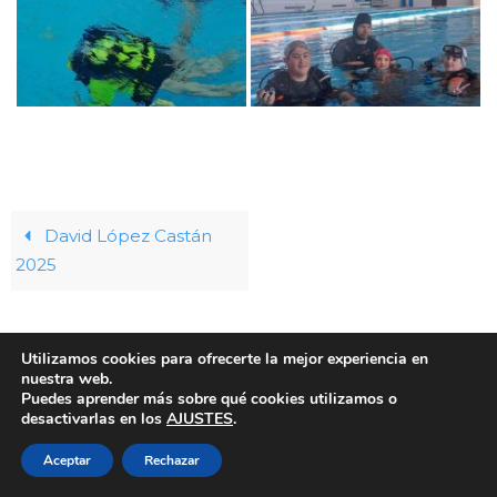
David López Castán
2025
Utilizamos cookies para ofrecerte la mejor experiencia en
nuestra web.
Aviso legal
Cookies
Política de privacidad
Puedes aprender más sobre qué cookies utilizamos o
desactivarlas en los
AJUSTES
.
- Concejalía de deportes, Ayuntamiento del Real Sitio de
San Ildefonso -
Aceptar
Rechazar