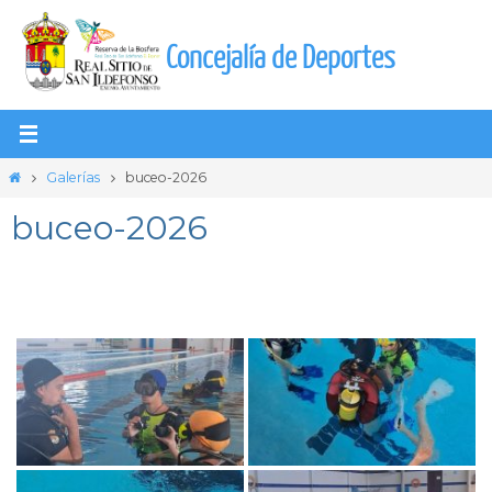
Ir
al
Concejalía de Deportes
contenido
Inicio
Galerías
buceo-2026
buceo-2026