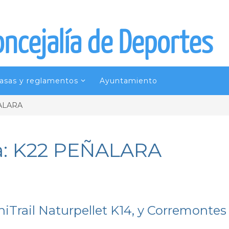
oncejalía de Deportes
tasas y reglamentos
Ayuntamiento
ÑALARA
a: K22 PEÑALARA
iTrail Naturpellet K14, y Corremontes