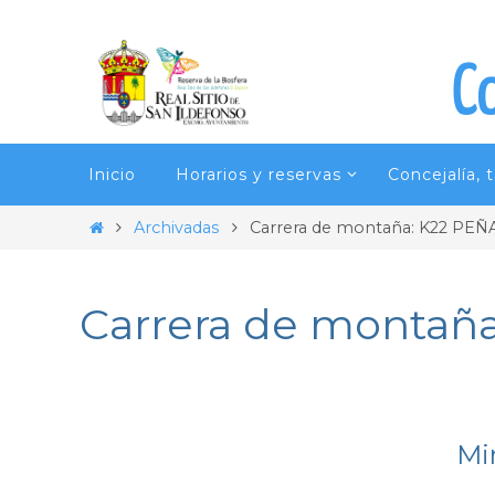
Ir
al
C
contenido
Ir
Inicio
Horarios y reservas
Concejalía, 
al
contenido
Inicio
Archivadas
Carrera de montaña: K22 PE
Carrera de montañ
Min